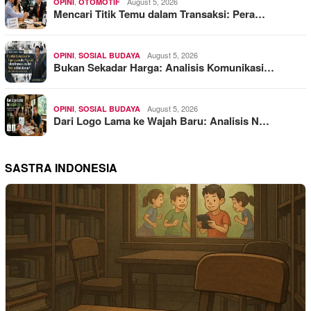
,
August 5, 2026
OPINI
OTOMOTIF
Mencari Titik Temu dalam Transaksi: Pera…
,
August 5, 2026
OPINI
SOSIAL BUDAYA
Bukan Sekadar Harga: Analisis Komunikasi…
,
August 5, 2026
OPINI
SOSIAL BUDAYA
Dari Logo Lama ke Wajah Baru: Analisis N…
SASTRA INDONESIA