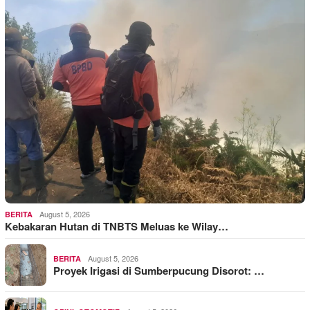
August 5, 2026
BERITA
Kebakaran Hutan di TNBTS Meluas ke Wilay…
August 5, 2026
BERITA
Proyek Irigasi di Sumberpucung Disorot: …