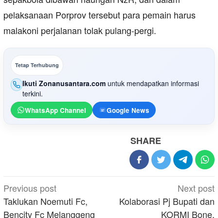
pelaksanaan Porprov tersebut para pemain harus
malakoni perjalanan tolak pulang-pergi.
Tetap Terhubung
Ikuti Zonanusantara.com
untuk mendapatkan informasi
terkini.
WhatsApp Channel
Google News
SHARE
Post
Previous post
Next post
navigation
Taklukan Noemuti Fc,
Kolaborasi Pj Bupati dan
Bencity Fc Melanggeng
KORMI Bone,