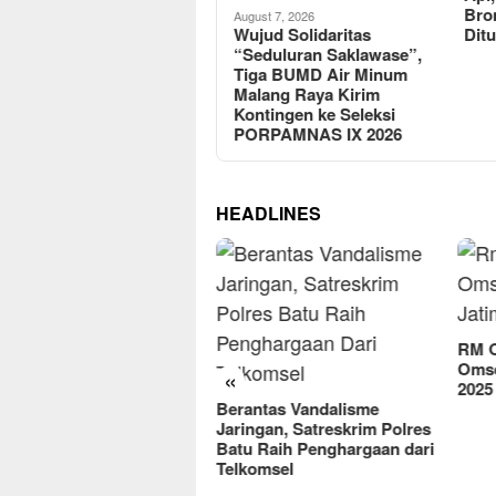
Program SRMP Kota
Bro
August 7, 2026
Malang: Bentuk Karakter,
Wujud Solidaritas
Dit
Tampung Siswa Putus
“Seduluran Saklawase”,
Sekolah, dan Perkuat
Tiga BUMD Air Minum
Kemandirian
Malang Raya Kirim
Kontingen ke Seleksi
PORPAMNAS IX 2026
HEADLINES
RM O
Omse
«
2025
Berantas Vandalisme
Jaringan, Satreskrim Polres
reFood Expo Indonesia
Batu Raih Penghargaan dari
6 Resmi Dibuka, Jadi
Telkomsel
batan Bisnis F&B Lokal