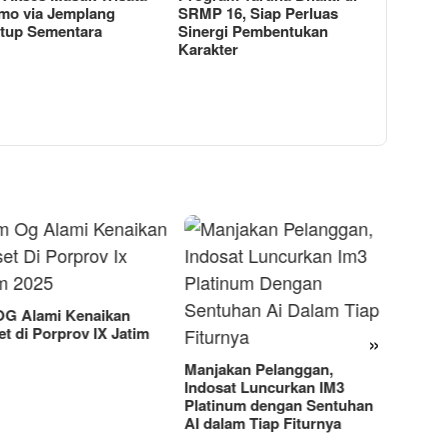
mo via Jemplang
SRMP 16, Siap Perluas
utup Sementara
Sinergi Pembentukan
Karakter
G Alami Kenaikan
t di Porprov IX Jatim
»
RAT K
Sejaht
Manjakan Pelanggan,
Kemen
Indosat Luncurkan IM3
Model
Platinum dengan Sentuhan
AI dalam Tiap Fiturnya