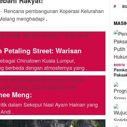
ebani Rakyat!
BU
 - Rencana pembangunan Koperasi Kelurahan
 Malang menghadapi
.
MASI
 Petaling Street: Warisan
l sebagai Chinatown Kuala Lumpur,
BERITA
 berbeda dengan atmosfernya yang .
Pemko
Paksa
hee Meng:
ntik dalam Sekepul Nasi Ayam Hainan yang
Andi .