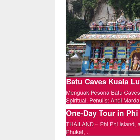
Batu Caves Kuala Lu
Menguak Pesona Batu Caves
Spiritual. Penulis: Andi Marda
One-Day Tour in Phi
THAILAND – Phi Phi Island, a 
Phuket, .