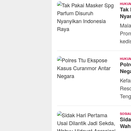
HUKUM
Tak 
Nyan
Mala
Prom
kedi
HUKUM
Pol
Neg
Kefa
Reso
Teng
SOSIA
Sida
Wahy