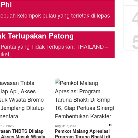
 Phi
ebuah kelompok pulau yang terletak di lepas
ak Terlupakan Patong
 Pantai yang Tidak Terlupakan. THAILAND –
ket, .
August 6, 2
»
Turname
t 7, 2026
August 7, 2026
asan TNBTS Dilalap
Pemkot Malang Apresiasi
Filosofi
, Akses Masuk Wisata
Program Taruna Bhakti di
dengan 