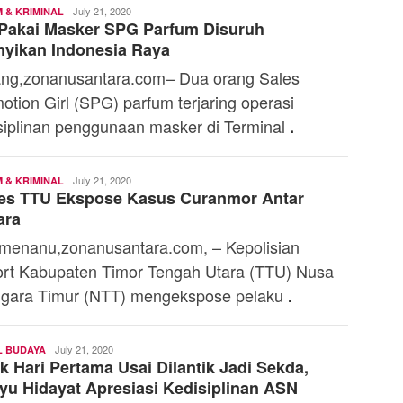
Toski
July 21, 2020
 & KRIMINAL
Pakai Masker SPG Parfum Disuruh
Dermaleksana
yikan Indonesia Raya
ng,zonanusantara.com– Dua orang Sales
otion Girl (SPG) parfum terjaring operasi
siplinan penggunaan masker di Terminal
.
Ali
July 21, 2020
 & KRIMINAL
res TTU Ekspose Kasus Curanmor Antar
Kaba
ara
menanu,zonanusantara.com, – Kepolisian
rt Kabupaten Timor Tengah Utara (TTU) Nusa
gara Timur (NTT) mengekspose pelaku
.
Toski
July 21, 2020
L BUDAYA
k Hari Pertama Usai Dilantik Jadi Sekda,
Dermaleksana
u Hidayat Apresiasi Kedisiplinan ASN