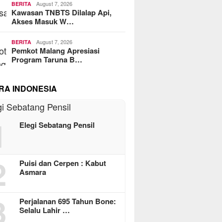
August 7, 2026
BERITA
Kawasan TNBTS Dilalap Api,
Akses Masuk W…
August 7, 2026
BERITA
Pemkot Malang Apresiasi
Program Taruna B…
RA INDONESIA
1
Elegi Sebatang Pensil
2
Puisi dan Cerpen : Kabut
Asmara
3
Perjalanan 695 Tahun Bone:
Selalu Lahir …