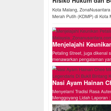
Risiko Hukum dan B
Kota Malang, ZonaNusantara
Merah Putih (KDMP) di Kota
Menjelajahi Keunikan
Petaling Street, juga dikena
menawarkan pengalaman yang
Nasi Ayam Hainan C
Menyelami Tradisi Rasa Aute
Menggoyang Lidah Laporan : 