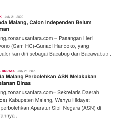
Toski
July 21, 2020
K
ada Malang, Calon Independen Belum
Dermaleksana
man
ng,zonanusantara.com – Pasangan Heri
ono (Sam HC)-Gunadi Handoko, yang
alonkan diri sebagai Bacabup dan Bacawabup
.
Toski
July 21, 2020
L BUDAYA
da Malang Perbolehkan ASN Melakukan
Dermaleksana
alanan Dinas
ng,zonanusantara.com– Sekretaris Daerah
da) Kabupaten Malang, Wahyu Hidayat
erbolehkan Aparatur Sipil Negara (ASN) di
yahnya
.