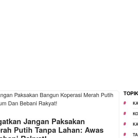
TOPI
KA
K
gatkan Jangan Paksakan
K
rah Putih Tanpa Lahan: Awas
TA