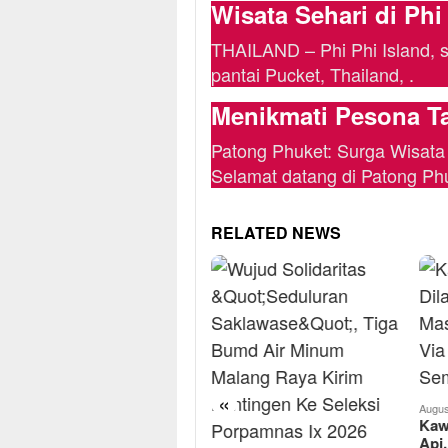
Wisata Sehari di Phi
THAILAND – Phi Phi Island, s
pantai Pucket, Thailand, .
Menikmati Pesona T
Patong Phuket: Surga Wisata
Selamat datang di Patong Phu
RELATED NEWS
«
Augus
Kaw
August 7, 2026
Api