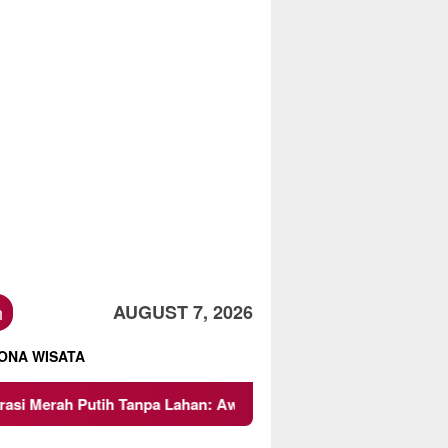
h
AUGUST 7, 2026
ONA WISATA
npa Lahan: Awas Risiko Hukum dan Bebani Rakyat!
Pro