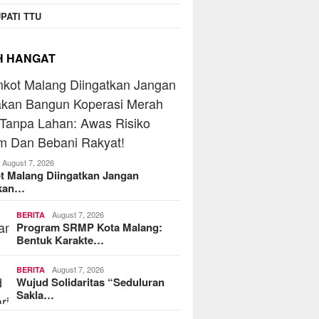
PATI TTU
H HANGAT
August 7, 2026
t Malang Diingatkan Jangan
kan…
August 7, 2026
BERITA
Program SRMP Kota Malang:
Bentuk Karakte…
August 7, 2026
BERITA
Wujud Solidaritas “Seduluran
Sakla…