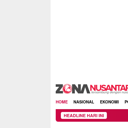
Skip
to
content
HOME
NASIONAL
EKONOMI
P
HEADLINE HARI INI
Pemkot Malang