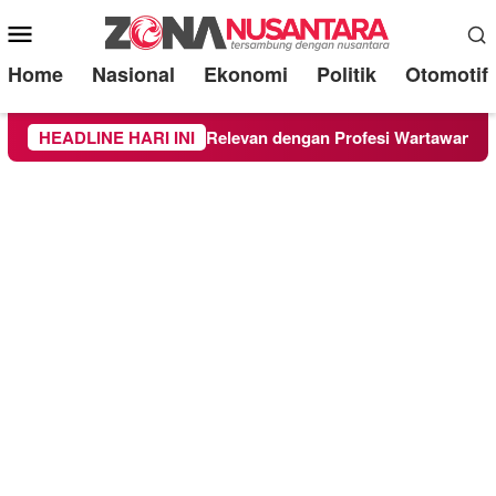
Mobile
Menu
Home
Nasional
Ekonomi
Politik
Otomotif
gia, Filosofi Catur Relevan dengan Profesi Wartawan
HEADLINE HARI INI
S