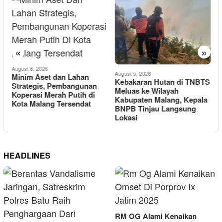
«
»
A
August 6, 2026
P
August 5, 2026
Minim Aset dan Lahan
Kebakaran Hutan di TNBTS
Strategis, Pembangunan
Meluas ke Wilayah
D
Koperasi Merah Putih di
Kabupaten Malang, Kepala
M
Kota Malang Tersendat
BNPB Tinjau Langsung
Lokasi
HEADLINES
RM OG Alami Kenaikan