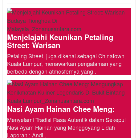
Menjelajahi Keunikan Petaling
Street: Warisan
Petaling Street, juga dikenal sebagai Chinatown
Kuala Lumpur, menawarkan pengalaman yang
berbeda dengan atmosfernya yang .
Nasi Ayam Hainan Chee Meng:
Menyelami Tradisi Rasa Autentik dalam Sekepul
Nasi Ayam Hainan yang Menggoyang Lidah
Laporan : Andi .