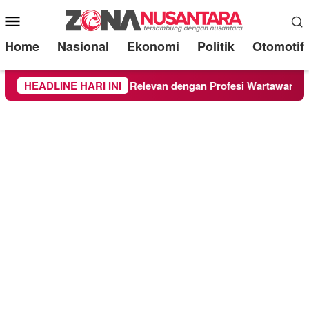
Mobile
Menu
Home
Nasional
Ekonomi
Politik
Otomotif
gia, Filosofi Catur Relevan dengan Profesi Wartawan
HEADLINE HARI INI
S