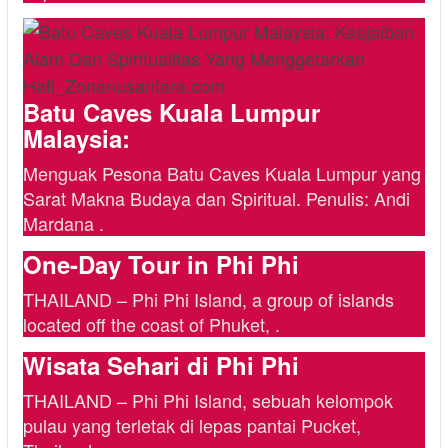
Batu Caves Kuala Lumpur
Malaysia:
Menguak Pesona Batu Caves Kuala Lumpur yang
Sarat Makna Budaya dan Spiritual. Penulis: Andi
Mardana .
One-Day Tour in Phi Phi
THAILAND – Phi Phi Island, a group of islands
located off the coast of Phuket, .
Wisata Sehari di Phi Phi
THAILAND – Phi Phi Island, sebuah kelompok
pulau yang terletak di lepas pantai Pucket,