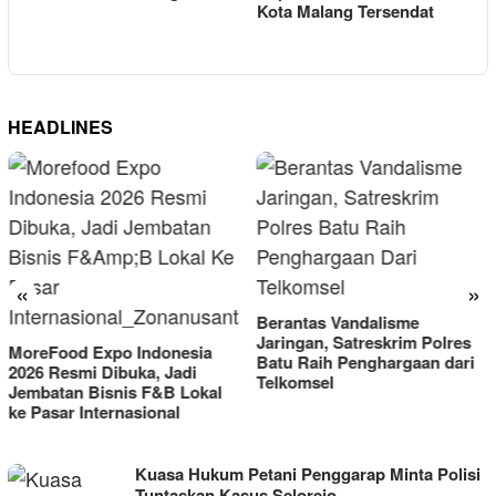
Kabupaten Malang, Kepala
M
Kota Malang Tersendat
BNPB Tinjau Langsung
Lokasi
HEADLINES
«
»
Berantas Vandalisme
RM OG Alami Kenaikan
Jaringan, Satreskrim Polres
Omset di Porprov IX Jatim
Batu Raih Penghargaan dari
2025
Telkomsel
ZONANUSANTARA.COM
Kuasa Hukum Petani Penggarap Minta Polisi
Tuntaskan Kasus Selorejo