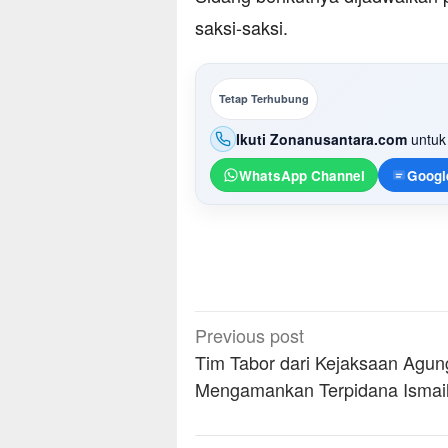
saksi-saksi.
Tetap Terhubung
Ikuti Zonanusantara.com
untuk 
WhatsApp Channel
Googl
Post
Previous post
navigation
Tim Tabor dari Kejaksaan Agun
Mengamankan Terpidana Ismai