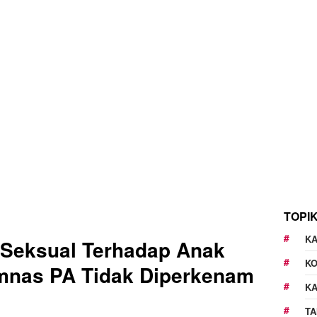
TOPI
KA
 Seksual Terhadap Anak
K
omnas PA Tidak Diperkenam
K
TA