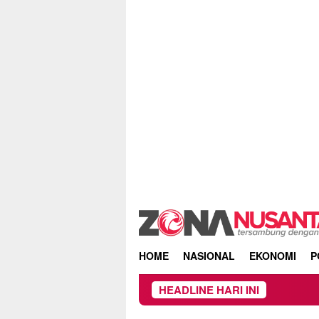
Skip
to
content
HOME
NASIONAL
EKONOMI
P
HEADLINE HARI INI
Owner Dupli Di