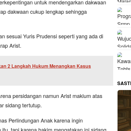
 berkepentingan untuk mendengarkan dakwaan
arap dakwaan cukup lengkap sehingga
an sesuai Yuris Prudensi seperti yang ada di
ap Arist.
pkan 2 Langkah Hukum Menangkan Kasus
SAST
arena persidangan namun Arist maklum atas
 sidang tertutup.
nas Perlindungan Anak karena ingin
tu, tapi karena hakim mengatakan ini sidang