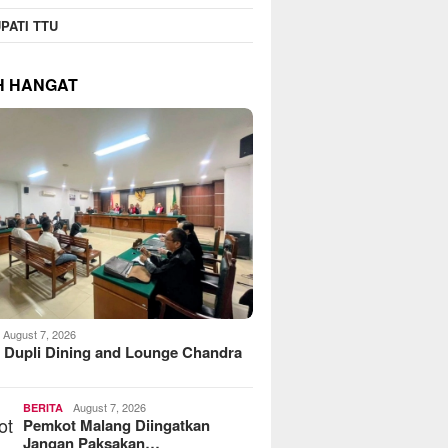
PATI TTU
H HANGAT
August 7, 2026
 Dupli Dining and Lounge Chandra
August 7, 2026
BERITA
Pemkot Malang Diingatkan
Jangan Paksakan…