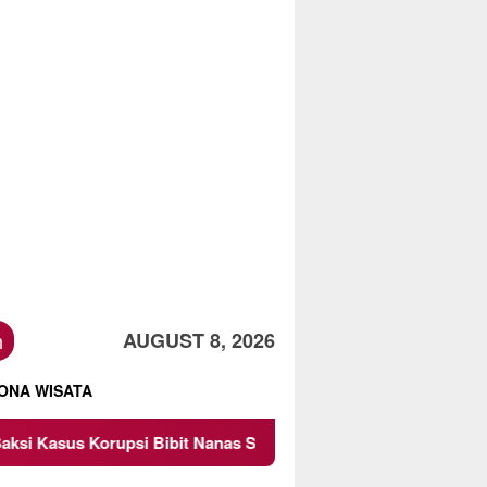
h
AUGUST 8, 2026
ONA WISATA
 Bibit Nanas Sulsel Rp 52,4 Miliar
Pemkot Malang Diin